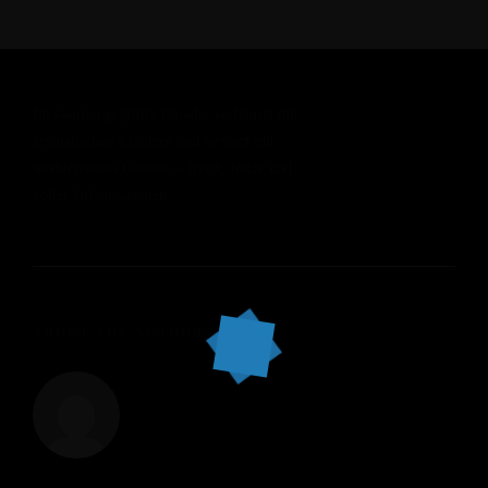
Im Ganzen gegrillte Dorade, verfeinert mit
aromatischen Kräutern und serviert mit
mediterranem Gemüse – frisch, leicht und
voller Urlaubsaromen.
ABOUT THE AUTHOR
alsole