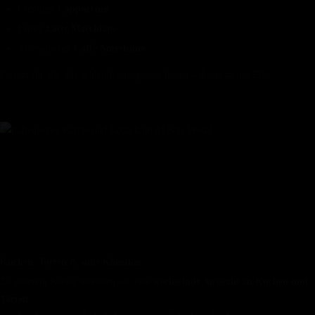
Cremiger
Cappuccino
Feiner
Latte Macchiato
Aromatischer
Caffè Americano
Perfekt für alle, die echten Kaffeegenuss lieben – direkt an der Elbe.
🍰 Kuchen & Torten – hausgemacht
& wechselnd
Kuchen, Torten & süße Klassiker
Zu unserem Kaffee servieren wir eine
wechselnde Auswahl an Kuchen und
Torten
: