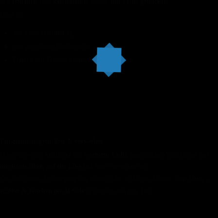
mal
fruchtig
, mal
schokoladig
, immer
mit Liebe gebacken
.
Ideal für:
den süßen Nachmittag
eine entspannte Kaffeepause
Treffen mit Freunden oder Familie
🌊 Kaffee & Kuchen mit Elbblick
Entspannen, genießen & verweilen
Unser stilvolles Ambiente mit
warmem Licht
, gemütlichen Sitzplätzen und
direktem Blick auf die Elbe
lädt zum Verweilen ein.
Ob nach einem Spaziergang am Wasser oder als kleine Auszeit vom Alltag –
Kaffee & Kuchen im Al Sole
ist immer eine gute Idee.