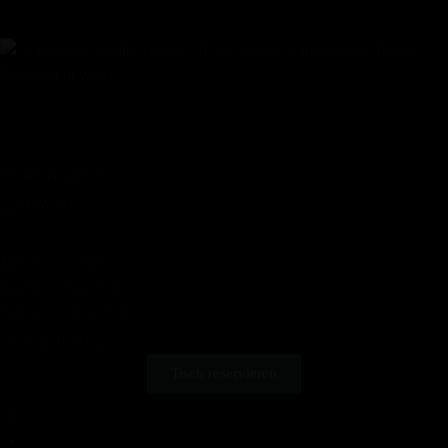
Strandbaddamm 3
22880
Wedel
Öffnungszeiten
MO: 15:00–23:00
Mit-Fre: 15:00-23:00
Sam-Son: 13:00-23:00
Dienstag: Ruhetag
Tisch reservieren
Heim
Speisekarte