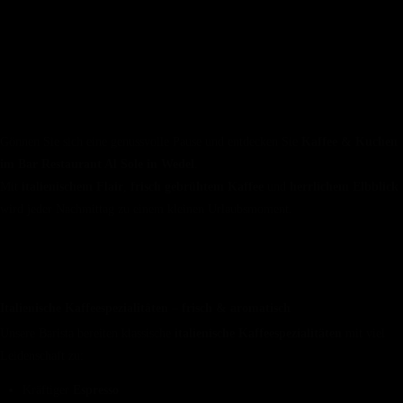
Kaffee & Kuchen in Wedel
Genussmomente am Nachmittag im
Al Sole
Gönnen Sie sich eine genussvolle Pause und entdecken Sie
Kaffee & Kuchen
im Bar Restaurant Al Sole in Wedel
.
Mit
italienischem Flair
,
frisch gebrühtem Kaffee
und
herrlichem Elbblick
wird jeder Nachmittag zu einem kleinen Urlaubsmoment.
☕ Italienischer Kaffee wie in Italien
Italienische Kaffeespezialitäten – frisch & aromatisch
Unsere Barista bereiten klassische
italienische Kaffeespezialitäten
mit viel
Leidenschaft zu:
Kräftiger
Espresso