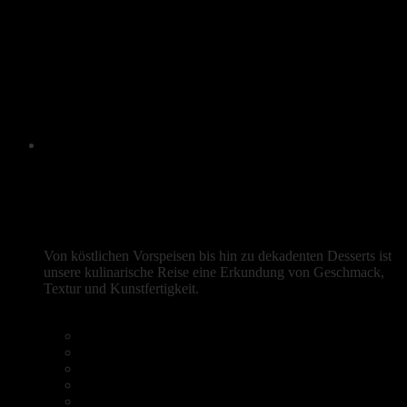
Menu
Frische mediterrane Aromen
Von köstlichen Vorspeisen bis hin zu dekadenten Desserts ist
unsere kulinarische Reise eine Erkundung von Geschmack,
Textur und Kunstfertigkeit.
Reservierung
Heim
Speisekarte
Kaffee & Kuchen
Galerie
Reservierung