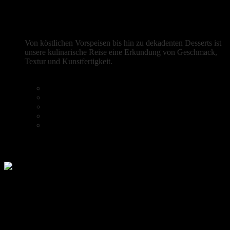
Frische mediterrane Aromen
Von köstlichen Vorspeisen bis hin zu dekadenten Desserts ist
unsere kulinarische Reise eine Erkundung von Geschmack,
Textur und Kunstfertigkeit.
Reservierung
Heim
Speisekarte
Kaffee & Kuchen
Galerie
Reservierung
Instagram