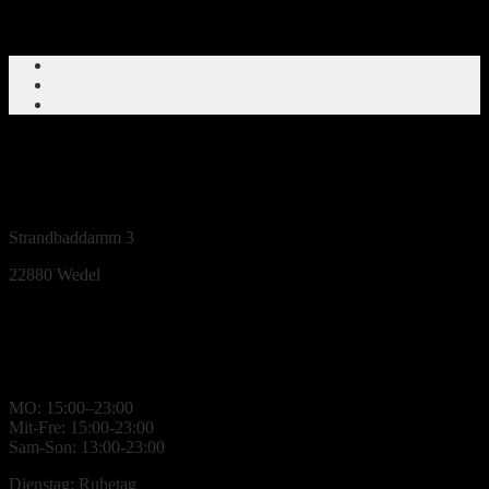
Strandbaddamm 3
22880
Wedel
Öffnungszeiten
MO: 15:00–23:00
Mit-Fre: 15:00-23:00
Sam-Son: 13:00-23:00
Dienstag: Ruhetag