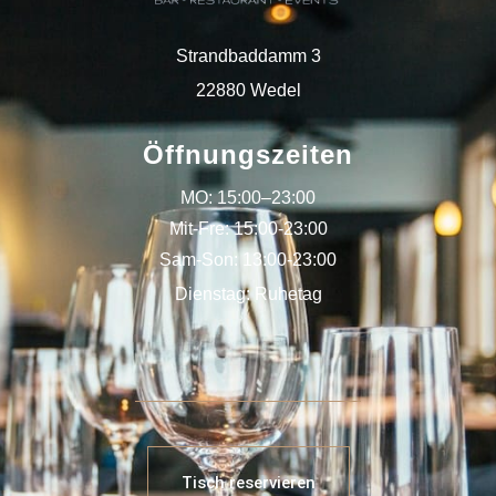
Strandbaddamm 3
22880
Wedel
Öffnungszeiten
MO: 15:00–23:00
Mit-Fre: 15:00-23:00
Sam-Son: 13:00-23:00
Dienstag: Ruhetag
Tisch reservieren