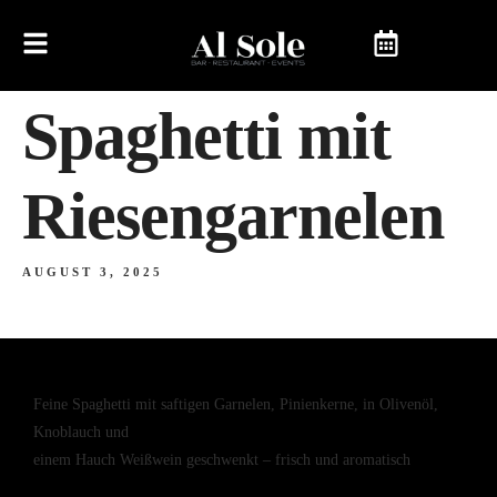
Spaghetti mit
Riesengarnelen
AUGUST 3, 2025
Feine Spaghetti mit saftigen Garnelen, Pinienkerne, in Olivenöl,
Knoblauch und
einem Hauch Weißwein geschwenkt – frisch und aromatisch