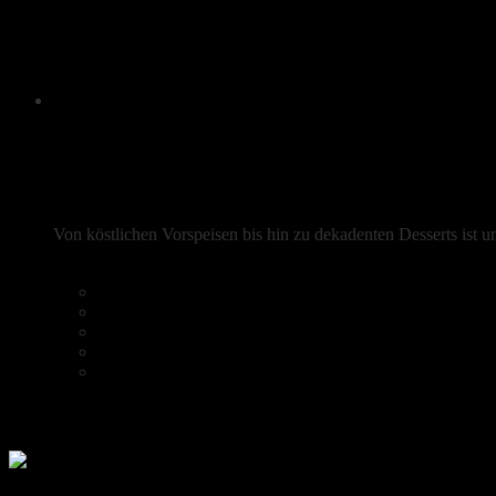
Menu
Frische mediterrane Aromen
Von köstlichen Vorspeisen bis hin zu dekadenten Desserts ist 
Reservierung
Heim
Speisekarte
Kaffee & Kuchen
Galerie
Reservierung
Instagram