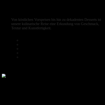
Frische mediterrane Aromen
Von köstlichen Vorspeisen bis hin zu dekadenten Desserts ist
unsere kulinarische Reise eine Erkundung von Geschmack,
Textur und Kunstfertigkeit.
Reservierung
Heim
Speisekarte
Kaffee & Kuchen
Galerie
Reservierung
Instagram