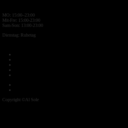
MO: 15:00–23:00
Mit-Fre: 15:00-23:00
Sam-Son: 13:00-23:00
Dienstag: Ruhetag
Tisch reservieren
Heim
Speisekarte
Kaffee & Kuchen
Galerie
Reservierung
Impressum
Datenschutzerklärung
Copyright ©Al Sole
Instagram