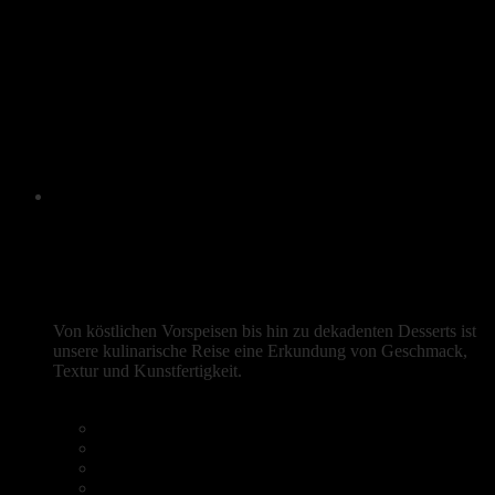
Menu
Frische mediterrane Aromen
Von köstlichen Vorspeisen bis hin zu dekadenten Desserts ist
unsere kulinarische Reise eine Erkundung von Geschmack,
Textur und Kunstfertigkeit.
Reservierung
Heim
Speisekarte
Kaffee & Kuchen
Galerie