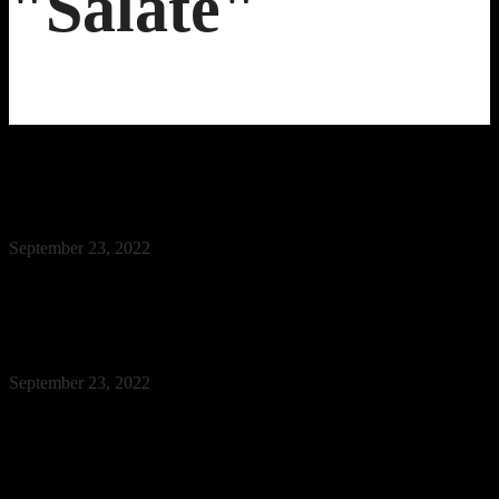
"Salate"
Rucola e Parmigiano
September 23, 2022
Read More
Caesar Salad mit Hähnchen
September 23, 2022
Read More
Avocado Lachs Salat