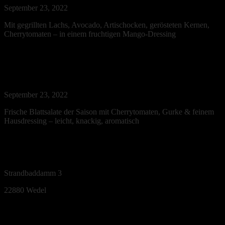
September 23, 2022
Read More
Mit gegrillten Lachs, Avocado, Artischocken, gerösteten Kernen,
Cherrytomaten – in einem fruchtigen Mango-Dressing
Beilagensalat
September 23, 2022
Read More
Frische Blattsalate der Saison mit Cherrytomaten, Gurke & feinem
Hausdressing – leicht, knackig, aromatisch
Strandbaddamm 3
22880
Wedel
Öffnungszeiten