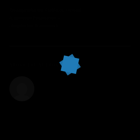
Riesengarnelen mit Knoblauch, Olivenöl
& gerösteten Pinienkernen –
ofengebacken & aromatisch
ABOUT THE AUTHOR
alsole